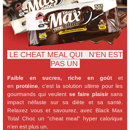
LE CHEAT MEAL QUI N'EN EST
PAS UN
Faible en sucres, riche en goût
et
en
protéine
, c'est la solution ultime pour les
gourmands qui veulent
se faire plaisir
sans
impact néfaste sur sa diète et sa santé.
Relaxez vous et savourez, avec Black Max
Total Choc un "cheat meal" hyper calorique
n'en est plus un.