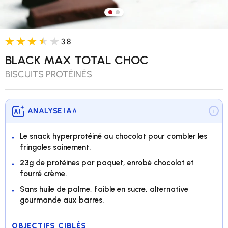
Charger l’image 1 dans la vue 
Charger l’image 2 dans la v
3.8
BLACK MAX TOTAL CHOC
BISCUITS PROTÉINÉS
ANALYSE IA
∨
i
Le snack hyperprotéiné au chocolat pour combler les
fringales sainement.
23g de protéines par paquet, enrobé chocolat et
fourré crème.
Sans huile de palme, faible en sucre, alternative
gourmande aux barres.
OBJECTIFS CIBLÉS