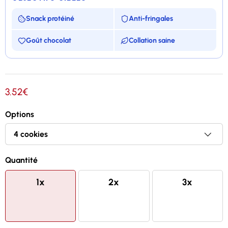
Snack protéiné
Anti-fringales
Goût chocolat
Collation saine
Black Max version gourmande enrobé de chocolat
!
3.52€
Snack hyperprotéiné, 23gr pour un paquet
Options
Au goût délicieux chocolat fourré à la crème
Sans huile de palme et faible en sucre
Quantité
1x
2x
3x