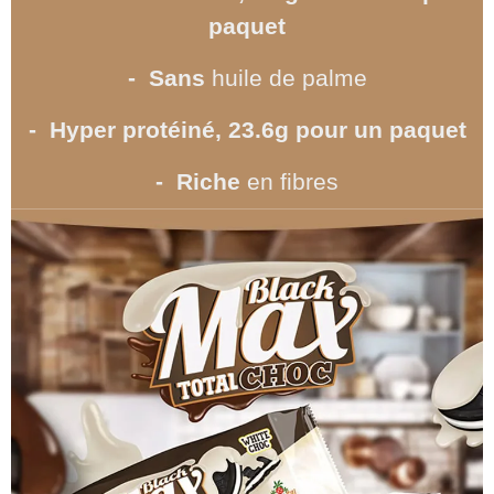
paquet
- Sans
huile de palme
- Hyper protéiné, 23.6g pour un paquet
- Riche
en fibres