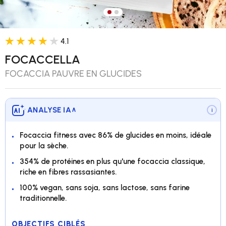
Charger l’image 1 dans la vue 
Charger l’image 2 dans la v
4.1
FOCACCELLA
FOCACCIA PAUVRE EN GLUCIDES
ANALYSE IA
∨
i
Focaccia fitness avec 86% de glucides en moins, idéale
pour la sèche.
354% de protéines en plus qu'une focaccia classique,
riche en fibres rassasiantes.
100% vegan, sans soja, sans lactose, sans farine
traditionnelle.
OBJECTIFS CIBLÉS