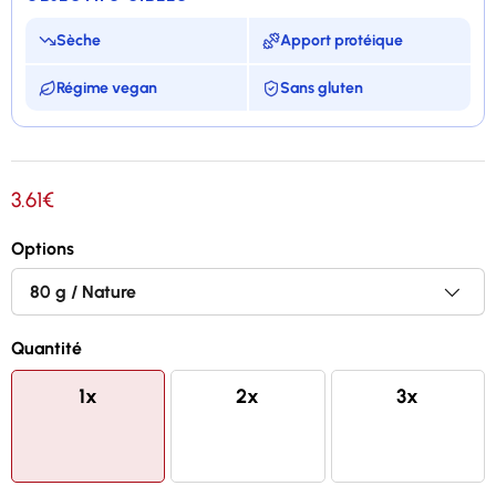
Sèche
Apport protéique
Régime vegan
Sans gluten
Foccacia riche en fibres et pauvre en glucides
3.61€
86% de glucides en moins qu'une focaccia
classique
Options
354% de protéines en plus qu'une focaccia
classique
Quantité
Sans soja, sans lactose, sans farine et 100% vegan
1x
2x
3x