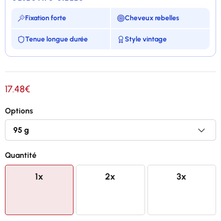
Fixation forte
Cheveux rebelles
Tenue longue durée
Style vintage
Produit à base de cire et de graisse
17.48€
Crée une fixation très forte et une brillance
moyenne
Options
Contrôle les cheveux les plus indisciplinés
Rend les cheveux faciles à modeler dans n'importe
Quantité
quelle forme
1x
2x
3x