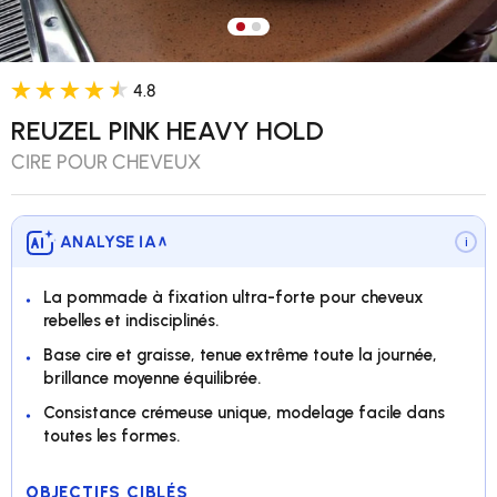
Charger l’image 1 dans la vue 
Charger l’image 2 dans la v
4.8
REUZEL PINK HEAVY HOLD
CIRE POUR CHEVEUX
ANALYSE IA
∨
i
La pommade à fixation ultra-forte pour cheveux
rebelles et indisciplinés.
Base cire et graisse, tenue extrême toute la journée,
brillance moyenne équilibrée.
Consistance crémeuse unique, modelage facile dans
toutes les formes.
OBJECTIFS CIBLÉS