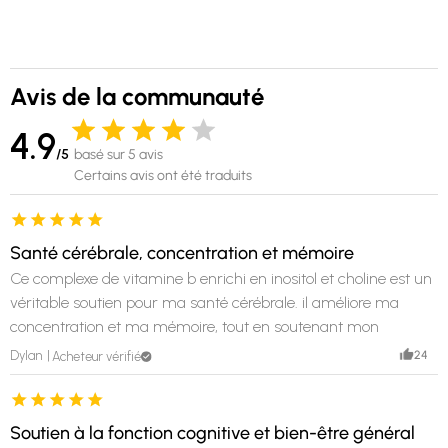
Avis de la communauté
4.9
/5
basé sur 5 avis
Certains avis ont été traduits
Santé cérébrale, concentration et mémoire
Ce complexe de vitamine b enrichi en inositol et choline est un
véritable soutien pour ma santé cérébrale. il améliore ma
concentration et ma mémoire, tout en soutenant mon
système nerveux, un must have !
24
Dylan
Acheteur vérifié
Soutien à la fonction cognitive et bien-être général