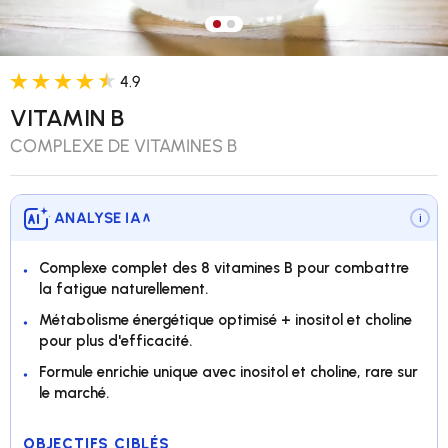
Charger l’image 1 dans la vue 
Charger l’image 2 dans la v
4.9
VITAMIN B
COMPLEXE DE VITAMINES B
ANALYSE IA
∨
i
Complexe complet des 8 vitamines B pour combattre
la fatigue naturellement.
Métabolisme énergétique optimisé + inositol et choline
pour plus d'efficacité.
Formule enrichie unique avec inositol et choline, rare sur
le marché.
OBJECTIFS CIBLÉS