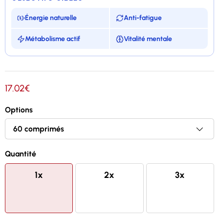
Énergie naturelle
Anti-fatigue
Métabolisme actif
Vitalité mentale
Formulé avec 8 vitamines du groupe B
17.02€
Contribue à un métabolisme énergétique normal
Options
Contribue à réduire la fatigue
Enrichie en Inositol et Choline
Quantité
1x
2x
3x